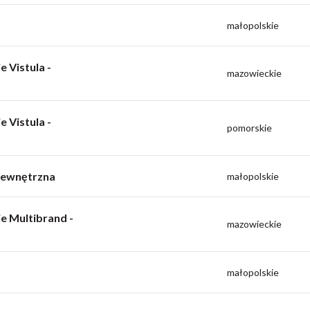
małopolskie
 Vistula -
mazowieckie
 Vistula -
pomorskie
Wewnętrzna
małopolskie
e Multibrand -
mazowieckie
małopolskie