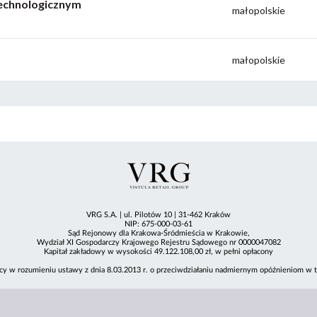
Technologicznym
małopolskie
małopolskie
VRG S.A. | ul. Pilotów 10 | 31-462 Kraków
NIP: 675-000-03-61
Sąd Rejonowy dla Krakowa-Śródmieścia w Krakowie,
Wydział XI Gospodarczy Krajowego Rejestru Sądowego nr 0000047082
Kapitał zakładowy w wysokości 49.122.108,00 zł, w pełni opłacony
cy w rozumieniu ustawy z dnia 8.03.2013 r. o przeciwdziałaniu nadmiernym opóźnieniom w tr