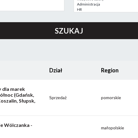
Dział
Region
 dla marek
Północ (Gdańsk,
Sprzedaż
pomorskie
oszalin, Słupsk,
ie Wólczanka -
małopolskie