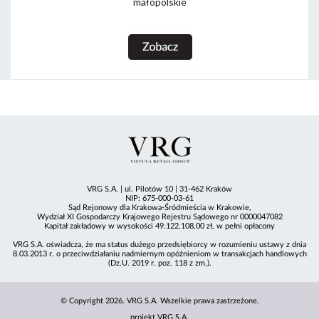
małopolskie
VRG S.A. | ul. Pilotów 10 | 31-462 Kraków
NIP: 675-000-03-61
Sąd Rejonowy dla Krakowa-Śródmieścia w Krakowie,
Wydział XI Gospodarczy Krajowego Rejestru Sądowego nr 0000047082
Kapitał zakładowy w wysokości 49.122.108,00 zł, w pełni opłacony
VRG S.A. oświadcza, że ma status dużego przedsiębiorcy w rozumieniu ustawy z dnia
8.03.2013 r. o przeciwdziałaniu nadmiernym opóźnieniom w transakcjach handlowych
(Dz.U. 2019 r. poz. 118 z zm.).
© Copyright 2026. VRG S.A. Wszelkie prawa zastrzeżone.
projekt VRG S.A.