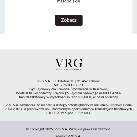
małopolskie
VRG S.A. | ul. Pilotów 10 | 31-462 Kraków
NIP: 675-000-03-61
Sąd Rejonowy dla Krakowa-Śródmieścia w Krakowie,
Wydział XI Gospodarczy Krajowego Rejestru Sądowego nr 0000047082
Kapitał zakładowy w wysokości 49.122.108,00 zł, w pełni opłacony
VRG S.A. oświadcza, że ma status dużego przedsiębiorcy w rozumieniu ustawy z dnia
8.03.2013 r. o przeciwdziałaniu nadmiernym opóźnieniom w transakcjach handlowych
(Dz.U. 2019 r. poz. 118 z zm.).
© Copyright 2026. VRG S.A. Wszelkie prawa zastrzeżone.
projekt VRG S.A.