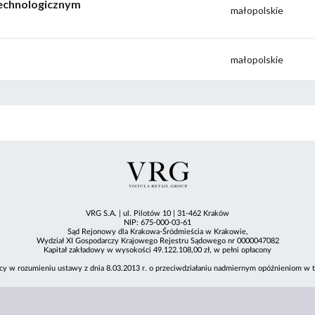
Technologicznym
małopolskie
małopolskie
VRG S.A. | ul. Pilotów 10 | 31-462 Kraków
NIP: 675-000-03-61
Sąd Rejonowy dla Krakowa-Śródmieścia w Krakowie,
Wydział XI Gospodarczy Krajowego Rejestru Sądowego nr 0000047082
Kapitał zakładowy w wysokości 49.122.108,00 zł, w pełni opłacony
cy w rozumieniu ustawy z dnia 8.03.2013 r. o przeciwdziałaniu nadmiernym opóźnieniom w tr