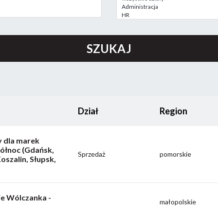
Dział
Region
 dla marek
Północ (Gdańsk,
Sprzedaż
pomorskie
oszalin, Słupsk,
ie Wólczanka -
małopolskie