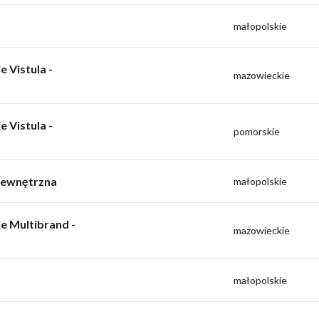
małopolskie
 Vistula -
mazowieckie
 Vistula -
pomorskie
Wewnętrzna
małopolskie
e Multibrand -
mazowieckie
małopolskie